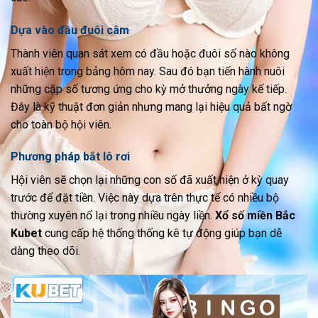
Dựa vào đầu đuôi câm
Thành viên quan sát xem có đầu hoặc đuôi số nào không
xuất hiện trong bảng hôm nay. Sau đó bạn tiến hành nuôi
những cặp số tương ứng cho kỳ mở thưởng ngày kế tiếp.
Đây là kỹ thuật đơn giản nhưng mang lại hiệu quả bất ngờ
cho toàn bộ hội viên.
Phương pháp bắt lô rơi
Hội viên sẽ chọn lại những con số đã xuất hiện ở kỳ quay
trước để đặt tiền. Việc này dựa trên thực tế có nhiều bộ
thường xuyên nổ lại trong nhiều ngày liền.
Xổ số miền Bắc
Kubet
cung cấp hệ thống thống kê tự động giúp bạn dễ
dàng theo dõi.