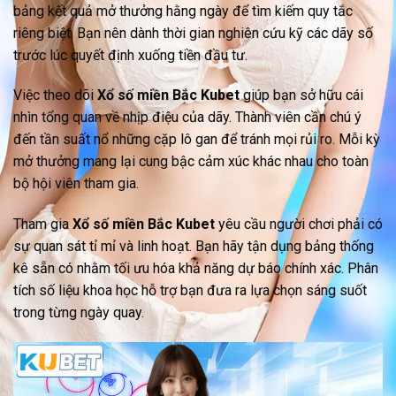
bảng kết quả mở thưởng hằng ngày để tìm kiếm quy tắc
riêng biệt. Bạn nên dành thời gian nghiên cứu kỹ các dãy số
trước lúc quyết định xuống tiền đầu tư.
Việc theo dõi
Xổ số miền Bắc Kubet
giúp bạn sở hữu cái
nhìn tổng quan về nhịp điệu của dãy. Thành viên cần chú ý
đến tần suất nổ những cặp lô gan để tránh mọi rủi ro. Mỗi kỳ
mở thưởng mang lại cung bậc cảm xúc khác nhau cho toàn
bộ hội viên tham gia.
Tham gia
Xổ số miền Bắc Kubet
yêu cầu người chơi phải có
sự quan sát tỉ mỉ và linh hoạt. Bạn hãy tận dụng bảng thống
kê sẵn có nhằm tối ưu hóa khả năng dự báo chính xác. Phân
tích số liệu khoa học hỗ trợ bạn đưa ra lựa chọn sáng suốt
trong từng ngày quay.