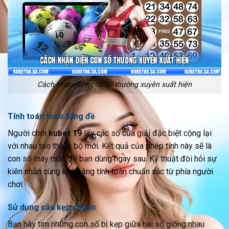
Cách nhận diện con số thường xuyên xuất hiện
Tính toán theo tổng đề
Người chơi
kubet 19
lấy các số của giải đặc biệt cộng lại
với nhau tạo thành bộ mới. Kết quả của phép tính này sẽ là
con số may mắn để bạn dùng ngày sau. Kỹ thuật đòi hỏi sự
kiên nhẫn cùng khả năng tính toán chuẩn xác từ phía người
chơi.
Sử dụng cầu kẹp chuẩn
Bạn hãy tìm những con số bị kẹp giữa hai số giống nhau